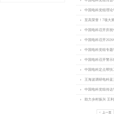
中国电科党组传达
中国电科党组理论
至高荣誉！7项大奖
中国电科召开庆祝中
中国电科召开202
中国电科党组专题
中国电科召开警示
中国电科定点帮扶
王海波调研电科蓝
中国电科党组传达
助力乡村振兴 王
< 上一页