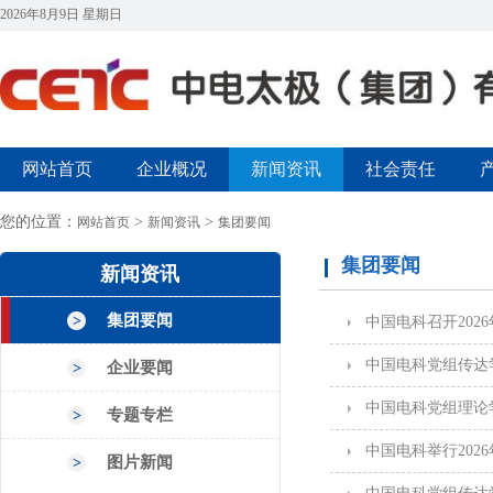
2026年8月9日 星期日
网站首页
企业概况
新闻资讯
社会责任
您的位置：
>
>
网站首页
新闻资讯
集团要闻
集团要闻
新闻资讯
集团要闻
中国电科召开202
中国电科党组传达
企业要闻
中国电科党组理论
专题专栏
中国电科举行202
图片新闻